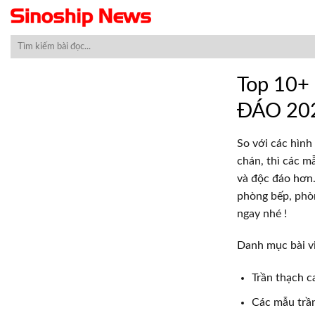
Skip
to
content
Top 10+
ĐÁO 202
So với các hìn
chán, thì các m
và độc đáo hơn.
phòng bếp, phò
ngay nhé !
Danh mục bài v
Trần thạch c
Các mẫu trầ