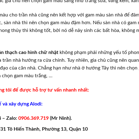
ác gia chủ nên chọn gam màu sáng như trắng sữa, vàng kem, xan
màu cho trần nhà cũng nên kết hợp với gam màu sàn nhà để đảm
c, sàn nhà thì nên chọn gam màu đậm hơn. Nếu sàn nhà có gam
hong thủy thì không tốt, bởi nó dễ nảy sinh các bất hòa, không
ần thạch cao hình chữ nhật
không phạm phải những yếu tố phon
 trần nhà hướng ra cửa chính. Tuy nhiên, gia chủ cũng nên qua
 đạo của căn nhà. Chẳng hạn như nhà ở hướng Tây thì nên chọn
 chọn gam màu trắng, …
ng tôi để được hỗ trợ tư vấn nhanh nhất:
ế và xây dựng Alodi:
i – Zalo:
0906.369.719
(Mr Ninh).
9/31 Tô Hiến Thành, Phường 13, Quận 10