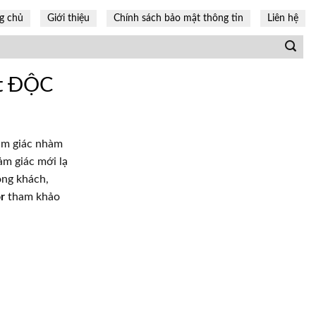
g chủ
Giới thiệu
Chính sách bảo mật thông tin
Liên hệ
ật ĐỘC
cảm giác nhàm
ảm giác mới lạ
òng khách,
r
tham khảo