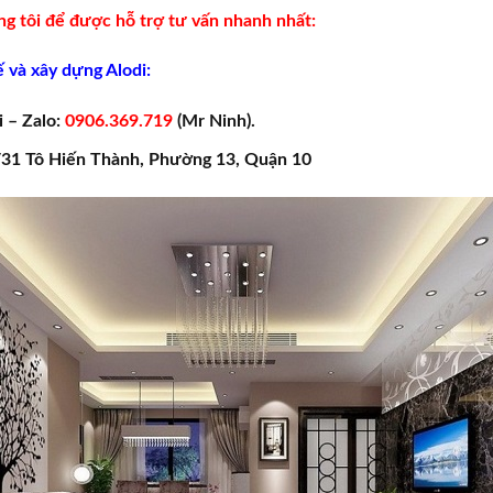
ng tôi để được hỗ trợ tư vấn nhanh nhất:
ế và xây dựng Alodi:
i – Zalo:
0906.369.719
(Mr Ninh).
9/31 Tô Hiến Thành, Phường 13, Quận 10