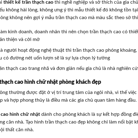
hi
thiết kế trần thạch cao
thì nghề nghiệp và sở thích của gia ch
nếu không hài lòng, không ưng ý thì mẫu thiết kế đó không tồn tạ
 công không nên gợi ý mẫu trần thạch cao mà màu sắc theo sở th
làm kinh doanh, doanh nhân thì nên chọn trần thạch cao có thi
hân thiện và cởi mở
là người hoạt động nghệ thuật thì trần thạch cao phóng khoáng,
 có đường nét uốn lượn sẽ là sự lựa chọn lý tưởng
n thạch cao trang nhã và đơn giản nếu gia chủ là nhà nghiên c
thạch cao hình chữ nhật phòng khách đẹp
ng thường được đặt ở vị trí trung tâm của ngôi nhà, vì thế việc
 và hợp phong thủy là điều mà các gia chủ quan tâm hàng đầu.
 cao hình chữ nhật
dành cho phòng khách là sự kết hợp đồng điệ
ong căn nhà. Tạo hình trần thạch cao đẹp không chỉ làm nổi bật 
ội thất căn nhà.