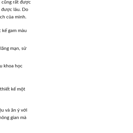
ủ cũng rất được
i được lâu. Do
ích của mình.
ết kế gam màu
 lãng mạn, sử
ứu khoa học
 thiết kế một
u và ăn ý với
không gian mà