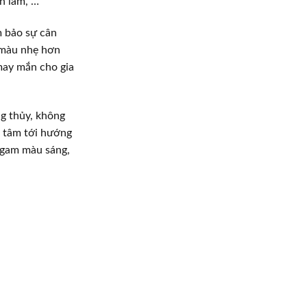
h lam, …
 bảo sự cân
 màu nhẹ hơn
 may mắn cho gia
g thủy, không
n tâm tới hướng
 gam màu sáng,