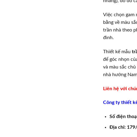
nhàng), do đó c
Việc chọn gam 
bằng về màu sắ
trần nhà theo p
đình.
Thiết kế mẫu
tr
để góc nhọn của
và màu sắc chủ
nhà hướng Nam
Liên hệ với chú
Công ty thiết k
Số điện thoạ
Địa chỉ: 17