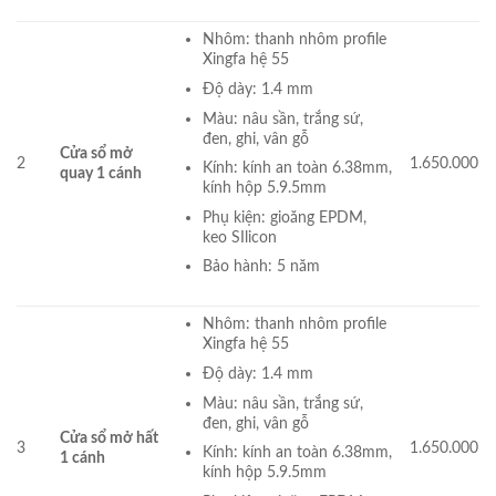
Nhôm: thanh nhôm profile
Xingfa hệ 55
Độ dày: 1.4 mm
Màu: nâu sần, trắng sứ,
đen, ghi, vân gỗ
Cửa sổ mở
2
1.650.000
Kính: kính an toàn 6.38mm,
quay 1 cánh
kính hộp 5.9.5mm
Phụ kiện: gioăng EPDM,
keo SIlicon
Bảo hành: 5 năm
Nhôm: thanh nhôm profile
Xingfa hệ 55
Độ dày: 1.4 mm
Màu: nâu sần, trắng sứ,
đen, ghi, vân gỗ
Cửa sổ mở hất
3
1.650.000
Kính: kính an toàn 6.38mm,
1 cánh
kính hộp 5.9.5mm