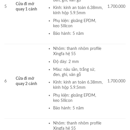
đen, ghi, vân gỗ
Cửa đi mở
5
1.700.000
Kính: kính an toàn 6.38mm,
quay 1 cánh
kính hộp 5.9.5mm
Phụ kiện: gioăng EPDM,
keo SIlicon
Bảo hành: 5 năm
Nhôm: thanh nhôm profile
Xingfa hệ 55
Độ dày: 2 mm
Màu: nâu sần, trắng sứ,
đen, ghi, vân gỗ
Cửa đi mở
6
1.700.000
Kính: kính an toàn 6.38mm,
quay 2 cánh
kính hộp 5.9.5mm
Phụ kiện: gioăng EPDM,
keo SIlicon
Bảo hành: 5 năm
Nhôm: thanh nhôm profile
Xingfa hệ 55