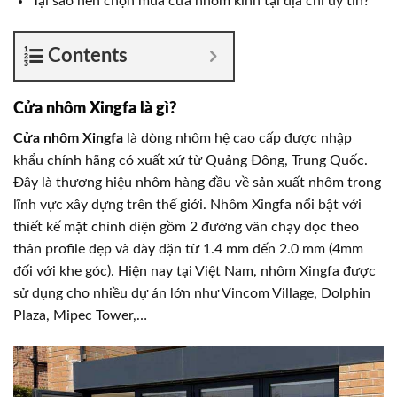
Tại sao nên chọn mua cửa nhôm kính tại địa chỉ uy tín?
Contents
Cửa nhôm Xingfa là gì?
Cửa nhôm Xingfa
là dòng nhôm hệ cao cấp được nhập
khẩu chính hãng có xuất xứ từ Quảng Đông, Trung Quốc.
Đây là thương hiệu nhôm hàng đầu về sản xuất nhôm trong
lĩnh vực xây dựng trên thế giới. Nhôm Xingfa nổi bật với
thiết kế mặt chính diện gồm 2 đường vân chạy dọc theo
thân profile đẹp và dày dặn từ 1.4 mm đến 2.0 mm (4mm
đối với khe góc). Hiện nay tại Việt Nam, nhôm Xingfa được
sử dụng cho nhiều dự án lớn như Vincom Village, Dolphin
Plaza, Mipec Tower,…