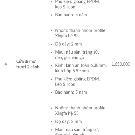
Phụ kiện: gioăng EPDM,
keo SIlicon
Bảo hành: 5 năm
Nhôm: thanh nhôm profile
Xingfa hệ 93
Độ dày: 2 mm
Màu: nâu sần, trắng sứ,
đen, ghi, vân gỗ
Cửa đi mở
4
1.650.000
Kính: kính an toàn 6.38mm,
trượt 2 cánh
kính hộp 5.9.5mm
Phụ kiện: gioăng EPDM,
keo SIlicon
Bảo hành: 5 năm
Nhôm: thanh nhôm profile
Xingfa hệ 55
Độ dày: 2 mm
Màu: nâu sần, trắng sứ,