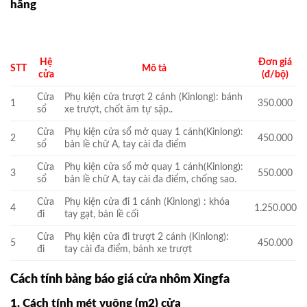
hãng
Hệ
Đơn giá
STT
Mô tả
cửa
(đ/bộ)
Cửa
Phụ kiện cửa trượt 2 cánh (Kinlong): bánh
1
350.000
sổ
xe trượt, chốt âm tự sập..
Cửa
Phụ kiện cửa sổ mở quay 1 cánh(Kinlong):
2
450.000
sổ
bản lề chữ A, tay cài đa điểm
Cửa
Phụ kiện cửa sổ mở quay 1 cánh(Kinlong):
3
550.000
sổ
bản lề chữ A, tay cài đa điểm, chống sao.
Cửa
Phụ kiện cửa đi 1 cánh (Kinlong) : khóa
4
1.250.000
đi
tay gạt, bản lề cối
Cửa
Phụ kiện cửa đi trượt 2 cánh (Kinlong):
5
450.000
đi
tay cài đa điểm, bánh xe trượt
Cách tính bảng báo giá cửa nhôm Xingfa
1. Cách tính mét vuông (m2) cửa