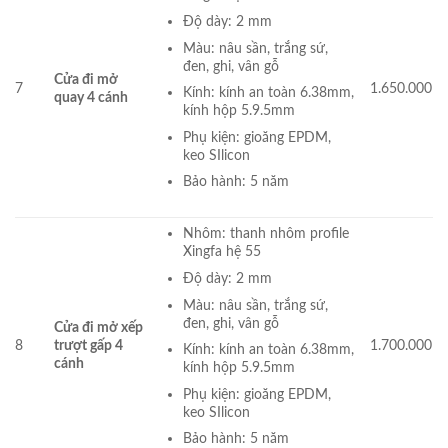
Độ dày: 2 mm
Màu: nâu sần, trắng sứ,
đen, ghi, vân gỗ
Cửa đi mở
7
1.650.000
Kính: kính an toàn 6.38mm,
quay 4 cánh
kính hộp 5.9.5mm
Phụ kiện: gioăng EPDM,
keo SIlicon
Bảo hành: 5 năm
Nhôm: thanh nhôm profile
Xingfa hệ 55
Độ dày: 2 mm
Màu: nâu sần, trắng sứ,
đen, ghi, vân gỗ
Cửa đi mở xếp
8
trượt gấp 4
1.700.000
Kính: kính an toàn 6.38mm,
cánh
kính hộp 5.9.5mm
Phụ kiện: gioăng EPDM,
keo SIlicon
Bảo hành: 5 năm