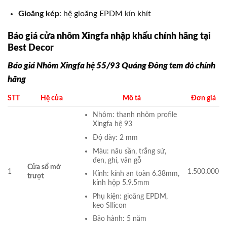
Gioăng kép
: hệ gioăng EPDM kín khít
Báo giá cửa nhôm Xingfa nhập khẩu chính hãng tại
Best Decor
Báo giá Nhôm Xingfa hệ 55/93 Quảng Đông tem đỏ chính
hãng
STT
Hệ cửa
Mô tả
Đơn giá
Nhôm: thanh nhôm profile
Xingfa hệ 93
Độ dày: 2 mm
Màu: nâu sần, trắng sứ,
đen, ghi, vân gỗ
Cửa sổ mở
1
1.500.000
Kính: kính an toàn 6.38mm,
trượt
kính hộp 5.9.5mm
Phụ kiện: gioăng EPDM,
keo SIlicon
Bảo hành: 5 năm