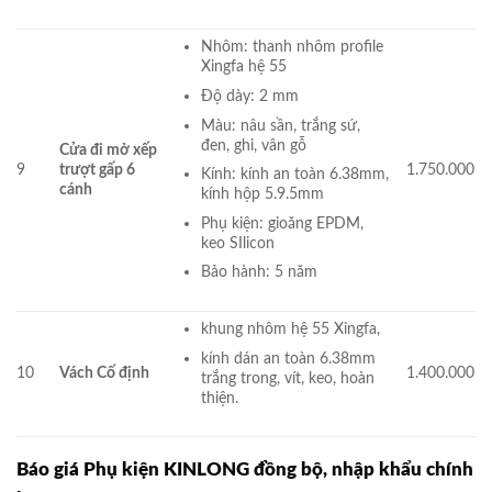
Nhôm: thanh nhôm profile
Xingfa hệ 55
Độ dày: 2 mm
Màu: nâu sần, trắng sứ,
đen, ghi, vân gỗ
Cửa đi mở xếp
9
trượt gấp 6
1.750.000
Kính: kính an toàn 6.38mm,
cánh
kính hộp 5.9.5mm
Phụ kiện: gioăng EPDM,
keo SIlicon
Bảo hành: 5 năm
khung nhôm hệ 55 Xingfa,
kính dán an toàn 6.38mm
10
Vách Cố định
1.400.000
trắng trong, vít, keo, hoàn
thiện.
Báo giá Phụ kiện KINLONG đồng bộ, nhập khẩu chính