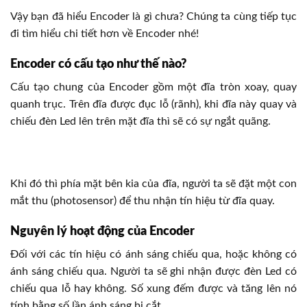
Vậy bạn đã hiểu Encoder là gì chưa? Chúng ta cùng tiếp tục
đi tìm hiểu chi tiết hơn về Encoder nhé!
Encoder có cấu tạo như thế nào?
Cấu tạo chung của Encoder gồm một đĩa tròn xoay, quay
quanh trục. Trên đĩa được đục lỗ (rãnh), khi đĩa này quay và
chiếu đèn Led lên trên mặt đĩa thì sẽ có sự ngắt quãng.
Khi đó thì phía mặt bên kia của đĩa, người ta sẽ đặt một con
mắt thu (photosensor) để thu nhận tín hiệu từ đĩa quay.
Nguyên lý hoạt động của Encoder
Đối với các tín hiệu có ánh sáng chiếu qua, hoặc không có
ánh sáng chiếu qua. Người ta sẽ ghi nhận được đèn Led có
chiếu qua lỗ hay không. Số xung đếm được và tăng lên nó
tính bằng số lần ánh sáng bị cắt.