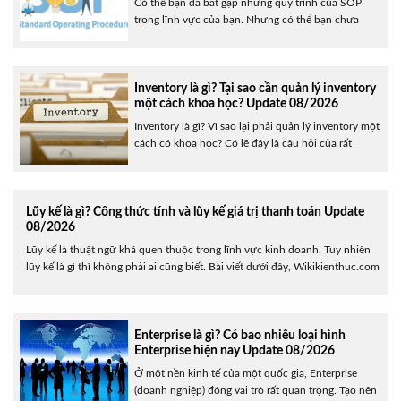
Có thể bạn đã bắt gặp những quy trình của SOP
trong lĩnh vực của bạn. Nhưng có thể bạn chưa
hiểu hết ý nghĩ của SOP là gì? Ở bài viết này,
Wikikienthuc sẽ giải đáp những thắc mắc về SOP là
gì tới bạn. Hãy theo dõi bài viết dưới đây để cập......
Inventory là gì? Tại sao cần quản lý inventory
một cách khoa học? Update 08/2026
Inventory là gì? Vì sao lại phải quản lý inventory một
cách có khoa học? Có lẽ đây là câu hỏi của rất
nhiều người đọc đang băn khoăn. Bài viết sau sẽ
giải đáp cho bạn tất cả những thắc mắc về vấn đề
này. Hãy cùng với Wikikienthuc chúng ta hãy cùng
Lũy kế là gì? Công thức tính và lũy kế giá trị thanh toán Update
nhau......
08/2026
Lũy kế là thuật ngữ khá quen thuộc trong lĩnh vực kinh doanh. Tuy nhiên
lũy kế là gì thì không phải ai cũng biết. Bài viết dưới đây, Wikikienthuc.com
sẽ giúp bạn hiểu rõ khái niệm cũng như cách tính lũy kế. Nếu muốn làm
chủ tài chính cũng như nguồn thu nhập của......
Enterprise là gì? Có bao nhiêu loại hình
Enterprise hiện nay Update 08/2026
Ở một nền kinh tế của một quốc gia, Enterprise
(doanh nghiệp) đóng vai trò rất quan trọng. Tạo nên