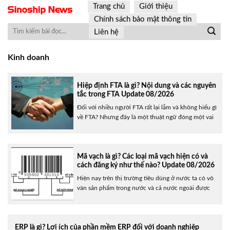
Skip
Trang chủ
Giới thiệu
to
Chính sách bảo mật thông tin
content
Liên hệ
Kinh doanh
Hiệp định FTA là gì? Nội dung và các nguyên
tắc trong FTA Update 08/2026
Đối với nhiều người FTA rất lại lẫm và không hiểu gì
về FTA? Nhưng đây là một thuật ngữ đóng một vai
trò quan trọng cho một quốc gia và cả chính trị kinh
tế của thế giới. Vậy FTA là gì? Quy tắc hoạt động
của nó như thế nào? Mời bạn theo......
Mã vạch là gì? Các loại mã vạch hiện có và
cách đăng ký như thế nào? Update 08/2026
Hiện nay trên thị trường tiêu dùng ở nước ta có vô
vàn sản phẩm trong nước và cả nước ngoài được
nhập khẩu. Để quản lý và nắm rõ nguồn gốc xuất
xứ của từng loại hàng hóa thông thường các doanh
nghiệp đều sẽ áp dụng đến mã vạch. Vậy mã vạch
ERP là gì? Lợi ích của phần mềm ERP đối với doanh nghiệp
là......