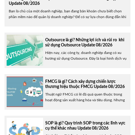
Update 08/2026
Bạn là chủ của một doanh nghiệp, bạn đang băn khoăn chưa biết chọn
phần mềm nào để quản lý doanh nghiệp? Để có sự lựa chọn đúng đắn khi
chọn phần mềm quản lý cho doanh nghiệp. Bài viết dưới đây giới thiệu đến
phần mềm ERP. Giúp bạn hiểu rõ hơn về khái......
Outsource là gì? Những lợi ích và rủi ro khi
sử dụng Outsource Update 08/2026
Hiện nay, các công ty, doanh nghiệp đang có xu
hướng sử dụng Outsource. Đây là loại hình dịch vụ
giúp giải quyết vấn đề nhân sự cũng như tiết kiệm
chi phí cho công ty. Vậy Outsource là gì? Và khi sử
dụng Outsource sẽ có lợi ích hay gặp phải rủi ro
như......
FMCG là gì? Cách xây dựng chiến lược
thương hiệu thuộc FMCG Update 08/2026
Thuật ngữ FMCG có lẽ đã quá quen thuộc trong
hoạt động sản xuất hàng hóa và tiêu dùng. Nhưng
nó cũng còn quá xa lạ đối với nhiều người. Vậy thực
chất FMCG là gì? Đặc điểm của nó ra sao? bài viết
dưới đây sẽ mang đến cho bạn những cái nhìn
tổng......
SOP là gì? Quy trình SOP trong các lĩnh vực
cụ thể khác nhau Update 08/2026